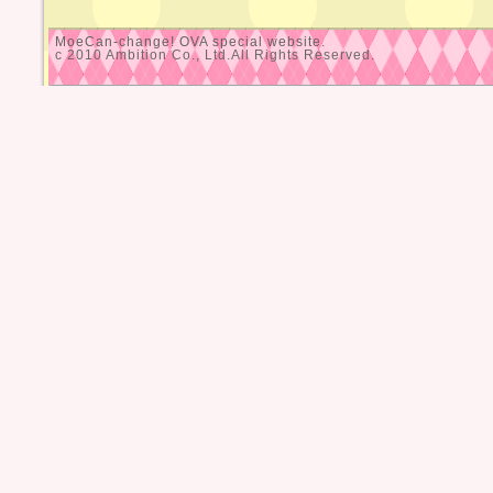
MoeCan-change! OVA special website.
c 2010 Ambition Co., Ltd.All Rights Reserved.