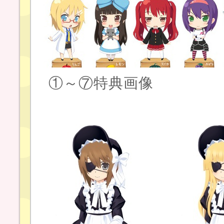
①～⑦特典画像