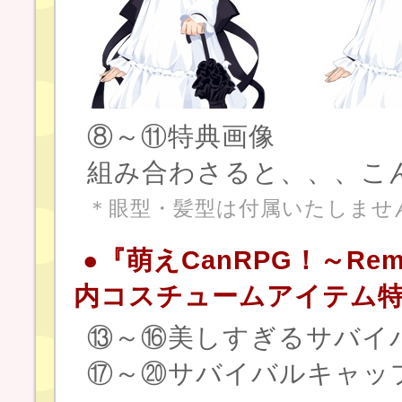
⑧～⑪
組み合わさると、、、こ
＊眼型・髪型は付属いたしませ
●『萌えCanRPG！～Remem
内コスチュームアイテム
⑬～⑯美しすぎるサバイ
⑰～⑳サバイバルキャッ