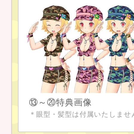
⑬～⑳特典画像
＊眼型・髪型は付属いたしませ